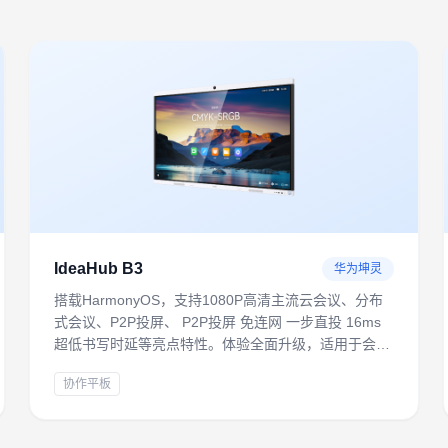
IdeaHub B3
华为坤灵
搭载HarmonyOS，支持1080P高清主流云会议、分布
式会议、P2P投屏、 P2P投屏 免连网 一步直投 16ms
超低书写时延等亮点特性。体验全面升级，适用于会议
室、开放讨论区、培训室等多场景，满足轻量化数字办
协作平板
公需求