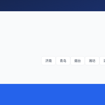
济南
青岛
烟台
潍坊