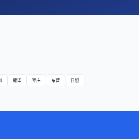
州
菏泽
枣庄
东营
日照