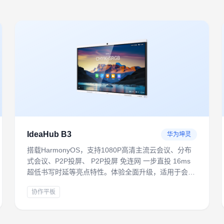
IdeaHub B3
华为坤灵
搭载HarmonyOS，支持1080P高清主流云会议、分布
式会议、P2P投屏、 P2P投屏 免连网 一步直投 16ms
超低书写时延等亮点特性。体验全面升级，适用于会议
室、开放讨论区、培训室等多场景，满足轻量化数字办
协作平板
公需求