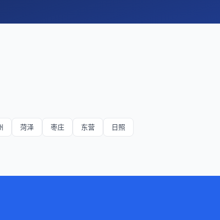
州
菏泽
枣庄
东营
日照