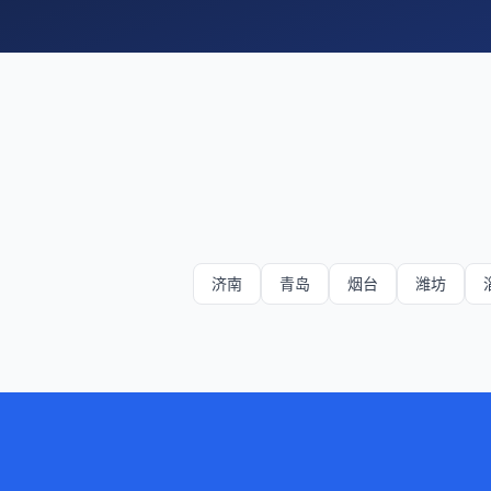
济南
青岛
烟台
潍坊