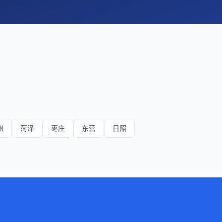
州
菏泽
枣庄
东营
日照