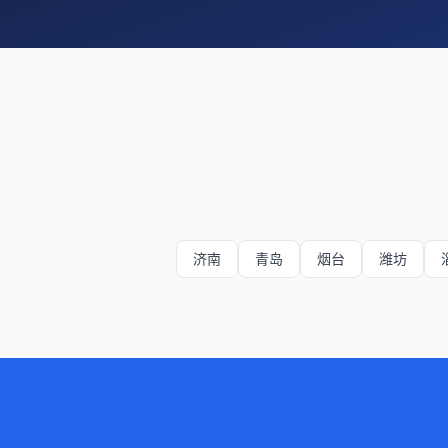
济南
青岛
烟台
潍坊