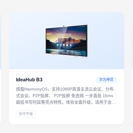
IdeaHub B3
华为坤灵
搭载HarmonyOS，支持1080P高清主流云会议、分布
式会议、P2P投屏、 P2P投屏 免连网 一步直投 16ms
超低书写时延等亮点特性。体验全面升级，适用于会议
室、开放讨论区、培训室等多场景，满足轻量化数字办
协作平板
公需求